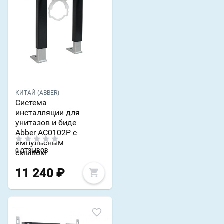
КИТАЙ (ABBER)
Система
инсталляции для
унитазов и биде
Abber AC0102P с
импульсным
0 ОТЗЫВОВ
смывом
11 240
₽