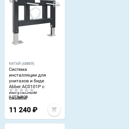
КИТАЙ (ABBER)
Система
инсталляции для
унитазов и биде
Abber AC0101P с
импульсным
0 ОТЗЫВОВ
смывом
11 240
₽