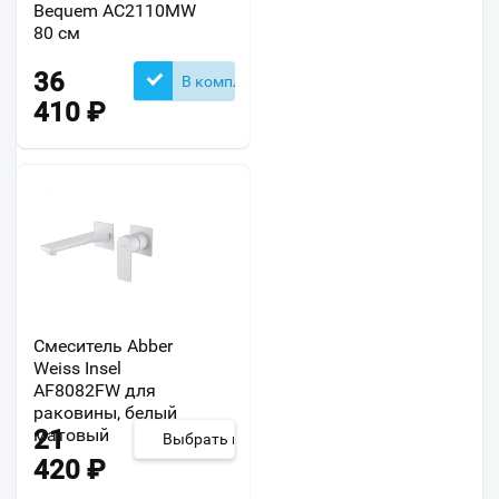
Bequem AC2110MW
80 см
36
В комплекте
410
₽
Смеситель Abber
Weiss Insel
AF8082FW для
раковины, белый
матовый
21
Выбрать из 2
420
₽