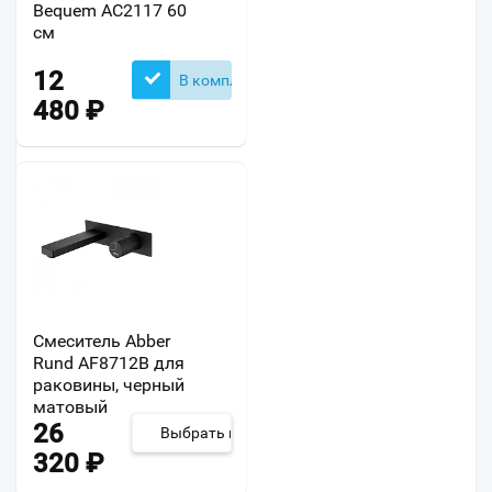
Bequem AC2117 60
см
12
В комплекте
480
₽
Смеситель Abber
Rund AF8712B для
раковины, черный
матовый
26
Выбрать из 2
320
₽