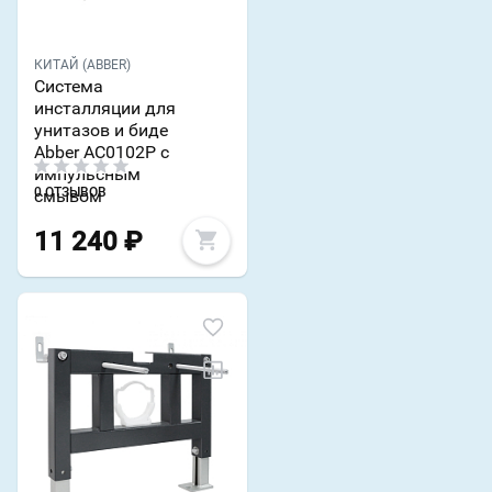
КИТАЙ (ABBER)
Система
инсталляции для
унитазов и биде
Abber AC0102P с
импульсным
0 ОТЗЫВОВ
смывом
11 240
₽