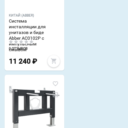
КИТАЙ (ABBER)
Система
инсталляции для
унитазов и биде
Abber AC0102P с
импульсным
0 ОТЗЫВОВ
смывом
11 240
₽