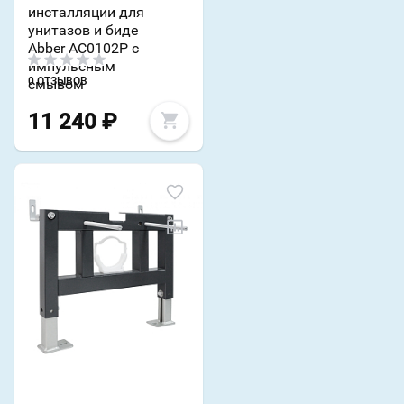
инсталляции для
унитазов и биде
Abber AC0102P с
импульсным
0 ОТЗЫВОВ
смывом
11 240
₽