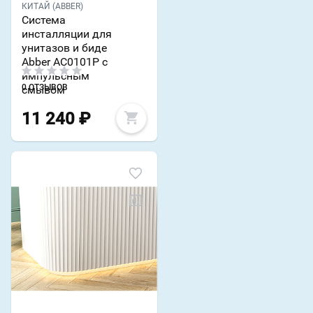
КИТАЙ (ABBER)
Система
инсталляции для
унитазов и биде
Abber AC0101P с
импульсным
0 ОТЗЫВОВ
смывом
11 240
₽