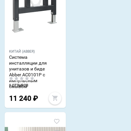
КИТАЙ (ABBER)
Система
инсталляции для
унитазов и биде
Abber AC0101P с
импульсным
0 ОТЗЫВОВ
смывом
11 240
₽