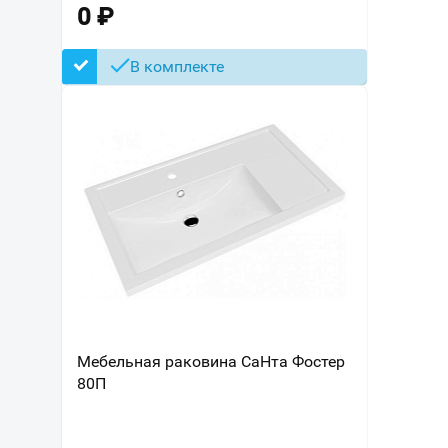
0
₽
В комплекте
Мебельная раковина СаНта Фостер
80П