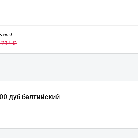
кте:
0
 734
₽
100 дуб балтийский