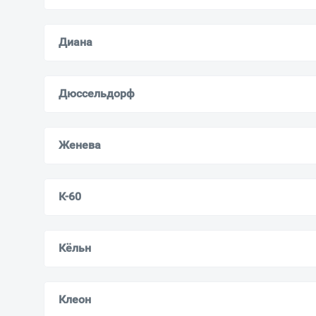
Диана
Дюссельдорф
Женева
К-60
Кёльн
Клеон