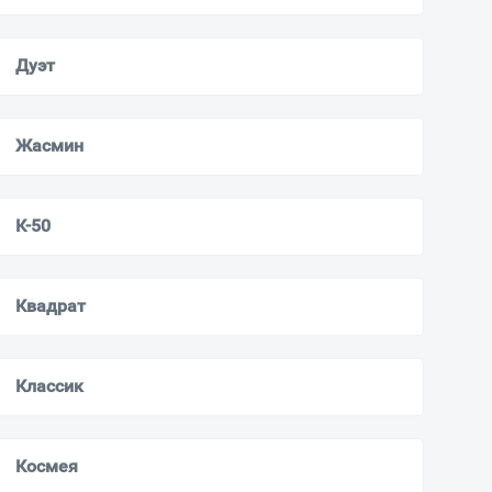
Дуэт
Жасмин
К-50
Квадрат
Классик
Космея