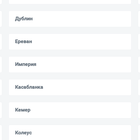
Дублин
Ваш город
?
Всё верно
Сменить город
Ереван
Москва
Мурманск
Империя
Касабланка
Кемер
Колеус