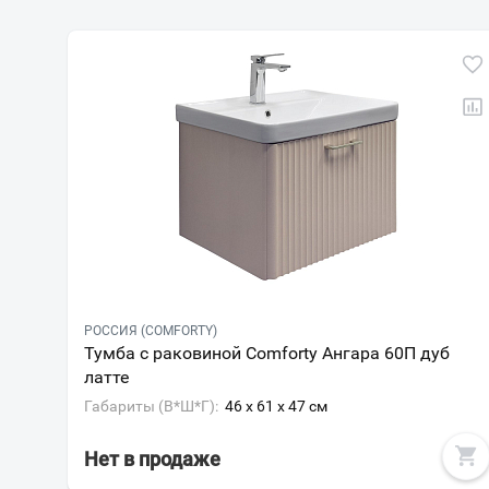
РОССИЯ (COMFORTY)
Тумба с раковиной Comforty Ангара 60П дуб
латте
Габариты (В*Ш*Г):
46 x 61 x 47 см
Нет в продаже