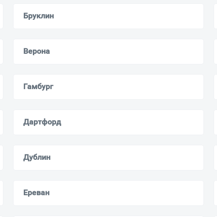
Бруклин
Всё верно
Сменить город
Москва
Мурманск
Верона
Гамбург
Дартфорд
Дублин
Ереван