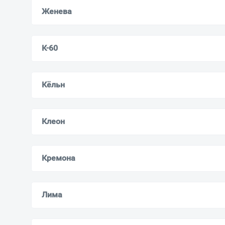
Женева
К-60
Кёльн
Клеон
Кремона
Лима