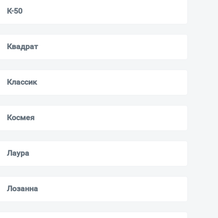
К-50
Квадрат
Классик
Космея
Лаура
Лозанна