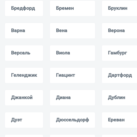
Бредфорд
Бремен
Бруклин
Варна
Вена
Верона
Версаль
Виола
Гамбург
Геленджик
Гиацинт
Дартфорд
Джанкой
Диана
Дублин
Дуэт
Дюссельдорф
Ереван