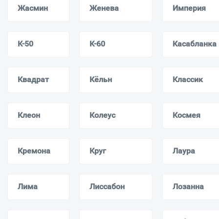
Жасмин
Женева
Империя
К-50
К-60
Касабланка
Квадрат
Кёльн
Классик
Клеон
Колеус
Космея
Кремона
Круг
Лаура
Лима
Лиссабон
Лозанна