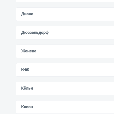
Диана
Дюссельдорф
Женева
К-60
Кёльн
Клеон