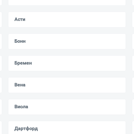
Асти
Ваш город
?
Всё верно
Сменить город
Бонн
Москва
Мурманск
Бремен
Вена
Виола
Дартфорд