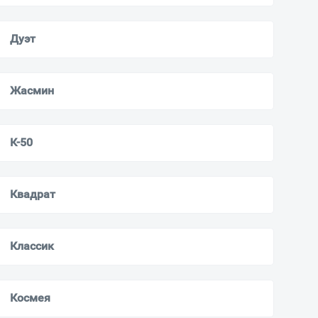
Дуэт
Жасмин
К-50
Квадрат
Классик
Космея