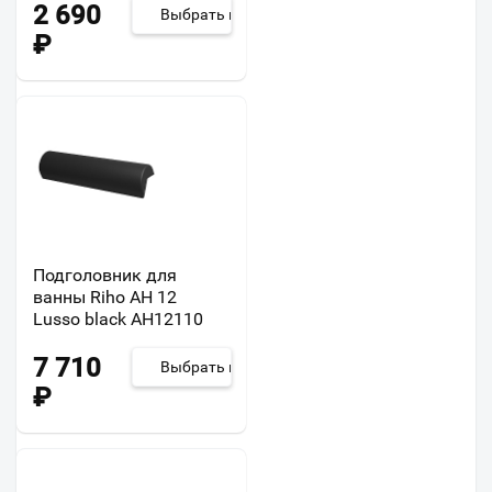
2 690
Выбрать из 3
₽
Подголовник для
ванны Riho AH 12
Lusso black AH12110
7 710
Выбрать из 2
₽