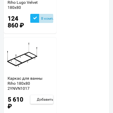
Riho Lugo Velvet
180x80
124
В комплекте
860
₽
Каркас для ванны
Riho 180x80
2YNVN1017
5 610
Добавить
₽