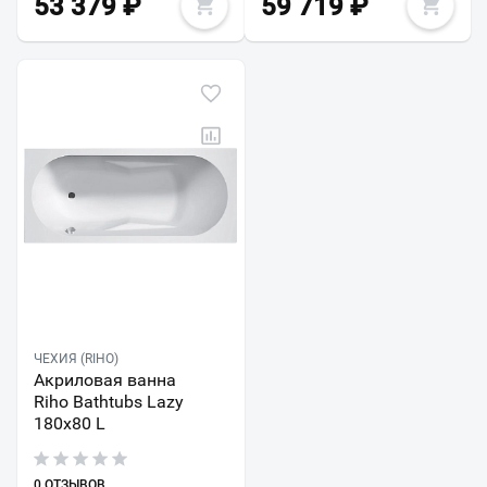
53 379
₽
59 719
₽
ЧЕХИЯ (RIHO)
Акриловая ванна
Riho Bathtubs Lazy
180х80 L
0 ОТЗЫВОВ