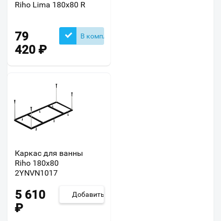
Riho Lima 180x80 R
79
В комплекте
420
₽
Каркас для ванны
Riho 180x80
2YNVN1017
5 610
Добавить
₽