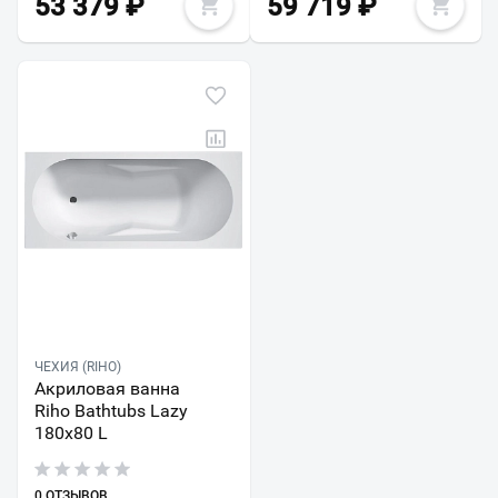
53 379
₽
59 719
₽
ЧЕХИЯ (RIHO)
Акриловая ванна
Riho Bathtubs Lazy
180х80 L
0 ОТЗЫВОВ