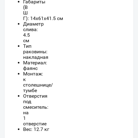
Габариты
(В
Ш
Г):
14
x
61
x
41.5
см
Диаметр
слива:
4.5
см
Тип
раковины:
накладная
Материал:
фаянс
Монтаж:
к
столешнице/
тумбе
Отверстия
под
смеситель:
на
1
отверстие
Вес: 12.7 кг