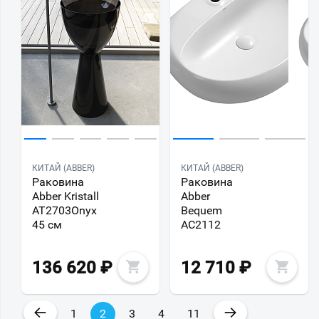
КИТАЙ (ABBER)
КИТАЙ (ABBER)
Раковина
Раковина
Abber Kristall
Abber
AT2703Onyx
Bequem
45 см
AC2112
136 620
₽
12 710
₽
←
→
1
2
3
4
11