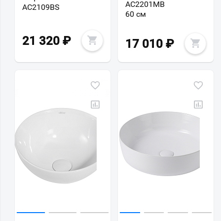
AC2201MB
AC2109BS
60 см
21 320
₽
17 010
₽