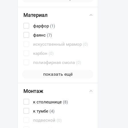
Материал
фарфор
(1)
фаянс
(7)
искусственный мрамор
(0)
карбон
(0)
полиэфирная смола
(0)
показать ещё
Монтаж
к столешнице
(8)
к тумбе
(4)
подвесной
(0)