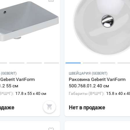
(GEBERIT)
ШВЕЙЦАРИЯ (GEBERIT)
Geberit VariForm
Раковина Geberit VariForm
1.2 55 см
500.768.01.2 40 см
В*Ш*Г):
17.8 x 55 x 40 см
Габариты (В*Ш*Г):
15.8 x 40 x 4
родаже
Нет в продаже