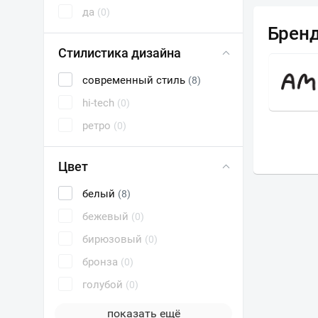
да
(0)
Брен
Стилистика дизайна
САНТА
современный стиль
(8)
hi-tech
(0)
ретро
(0)
Цвет
белый
(8)
бежевый
(0)
бирюзовый
(0)
бронза
(0)
голубой
(0)
показать ещё