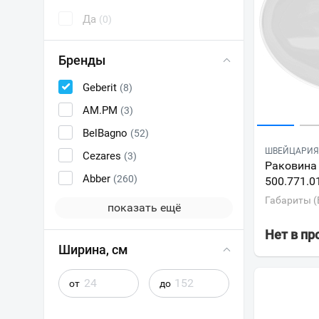
Да
(0)
Бренды
Geberit
(8)
AM.PM
(3)
BelBagno
(52)
ШВЕЙЦАРИЯ 
Cezares
(3)
Раковина 
Abber
(260)
500.771.0
Габариты (
показать ещё
Нет в п
Ширина, см
от
до