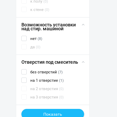
к полу
(0)
к стене
(0)
Возможность установки
над стир. машиной
нет
(8)
да
(0)
Отверстия под смеситель
без отверстий
(7)
на 1 отверстие
(1)
на 2 отверстия
(0)
на 3 отверстия
(0)