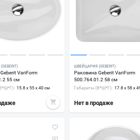
(GEBERIT)
ШВЕЙЦАРИЯ (GEBERIT)
Geberit VariForm
Раковина Geberit VariForm
1.2 55 см
500.764.01.2 58 см
В*Ш*Г):
15.8 x 55 x 40 см
Габариты (В*Ш*Г):
17.8 x 58 x 4
родаже
Нет в продаже