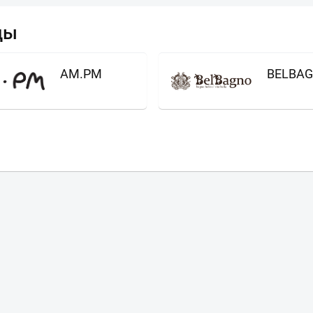
Всё верно
Сменить город
ды
Москва
Мурманск
AM.PM
BELBA