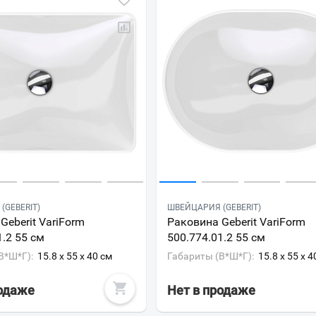
(GEBERIT)
ШВЕЙЦАРИЯ (GEBERIT)
Geberit VariForm
Раковина Geberit VariForm
1.2 55 см
500.774.01.2 55 см
В*Ш*Г):
15.8 x 55 x 40 см
Габариты (В*Ш*Г):
15.8 x 55 x 4
родаже
Ваш город
Нет в продаже
?