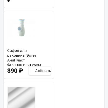
₽
Сифон для
раковины Эстет
АниПласт
ФР-00001960 хром
390
₽
Добавить