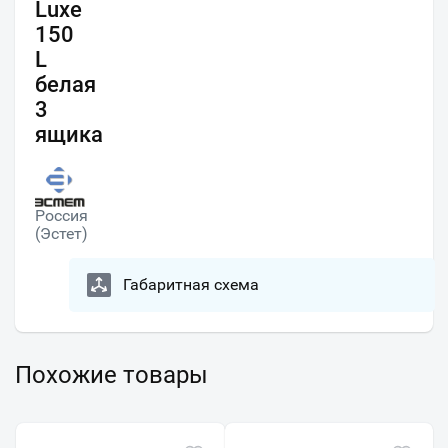
Luxe
150
L
белая
3
ящика
Россия
(Эстет)
Габаритная схема
Похожие товары