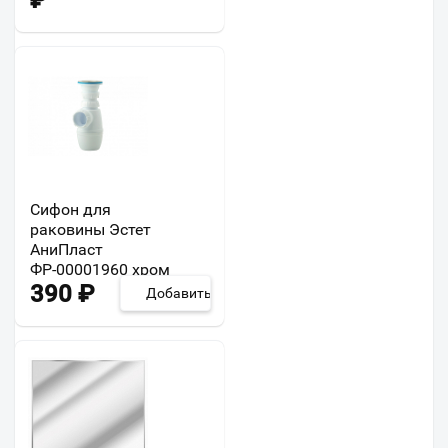
₽
Сифон для
раковины Эстет
АниПласт
ФР-00001960 хром
390
₽
Добавить