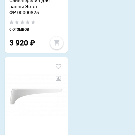
Слив-перелив для
ванны Эстет
ФР-00000825
0 ОТЗЫВОВ
3 920
₽