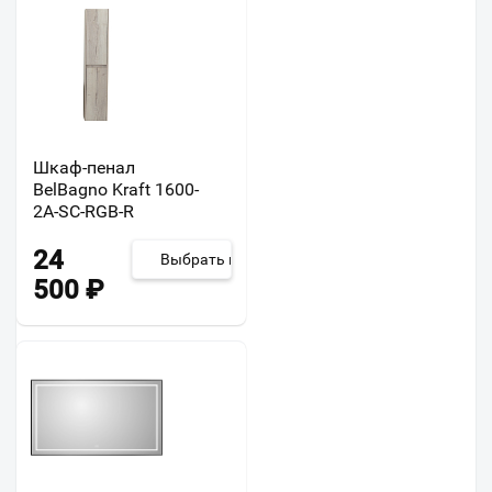
Шкаф-пенал
BelBagno Kraft 1600-
2A-SC-RGB-R
24
Выбрать из 2
500
₽