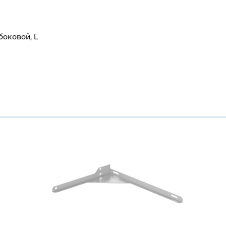
боковой, L
Ваш город
?