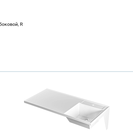
Всё верно
Сменить город
Москва
боковой, R
Мурманск