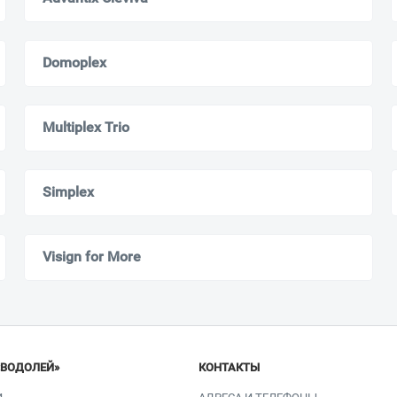
Domoplex
Ваш город
?
Всё верно
Сменить город
Multiplex Trio
Москва
Мурманск
Simplex
Visign for More
«ВОДОЛЕЙ»
КОНТАКТЫ