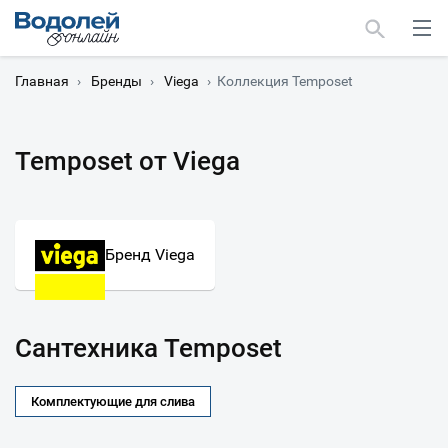
Главная
›
Бренды
›
Viega
›
Коллекция Temposet
Temposet от Viega
Москва
Мурманск
Бренд Viega
Сантехника Temposet
Комплектующие для слива