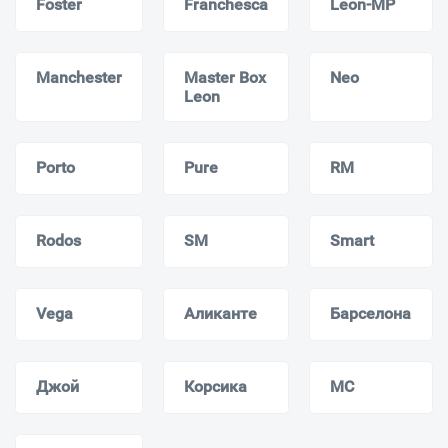
Foster
Franchesca
Leon-MP
Manchester
Master Box
Neo
Leon
Porto
Pure
RM
Rodos
SM
Smart
Vega
Аликанте
Барселона
Джой
Корсика
МС