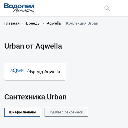
Главная
›
Бренды
›
Aqwella
›
Коллекция Urban
Urban от Aqwella
Москва
Мурманск
Бренд Aqwella
Сантехника Urban
Шкафы-пеналы
Тумбы с раковиной