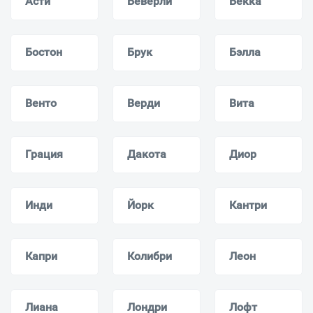
Асти
Беверли
Бекка
Бостон
Брук
Бэлла
Венто
Верди
Вита
Грация
Дакота
Диор
Инди
Йорк
Кантри
Капри
Колибри
Леон
Лиана
Лондри
Лофт