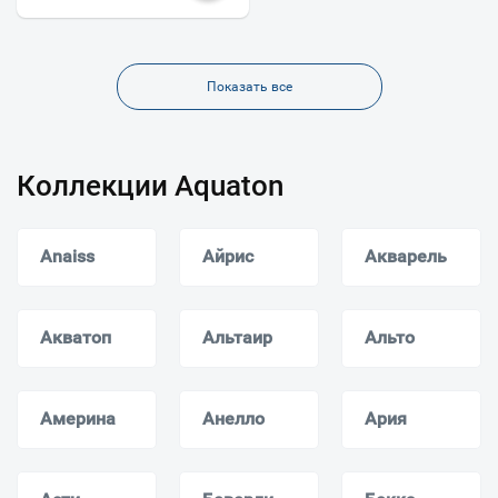
Показать все
Коллекции Aquaton
Anaiss
Айрис
Акварель
Акватоп
Альтаир
Альто
Америна
Анелло
Ария