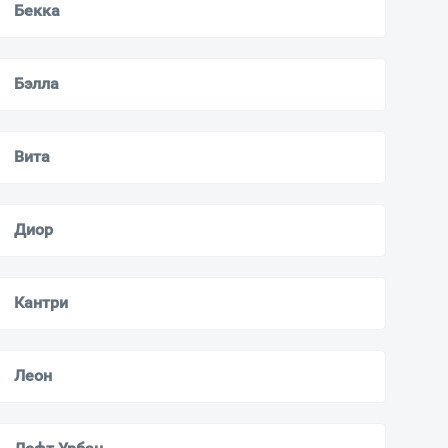
Бекка
Бэлла
Вита
Диор
Кантри
Леон