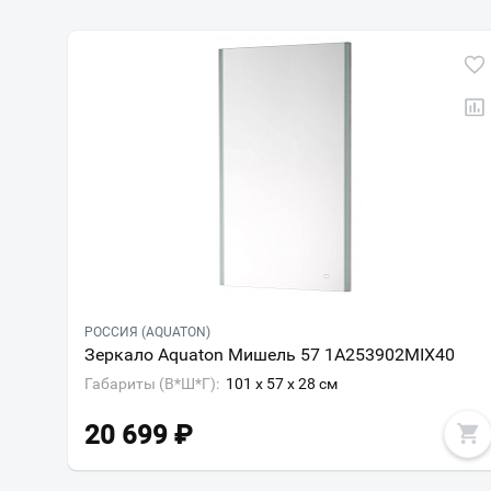
РОССИЯ (AQUATON)
Зеркало Aquaton Мишель 57 1A253902MIX40
Габариты (В*Ш*Г):
101 x 57 x 28 см
20 699
₽