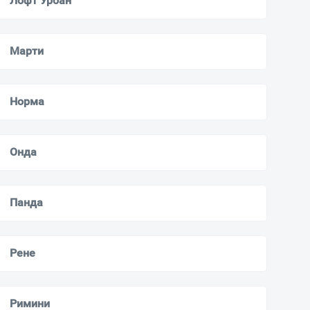
Лофт Урбан
Марти
Норма
Онда
Панда
Рене
Римини