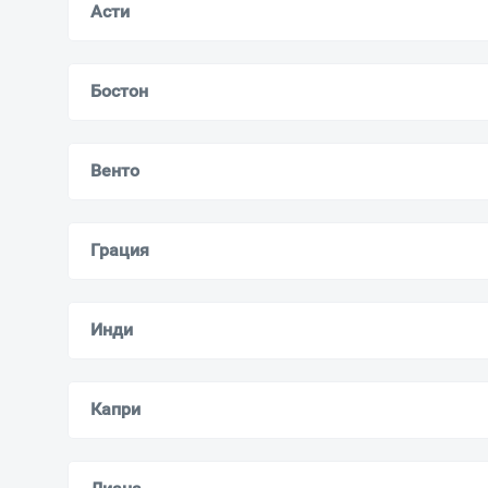
Асти
Бостон
Венто
Грация
Инди
Капри