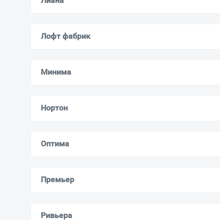
Лиана
Лофт фабрик
Минима
Нортон
Оптима
Премьер
Ривьера