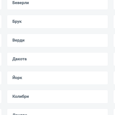
Беверли
Всё верно
Сменить город
Москва
Брук
Мурманск
Верди
Дакота
Йорк
Колибри