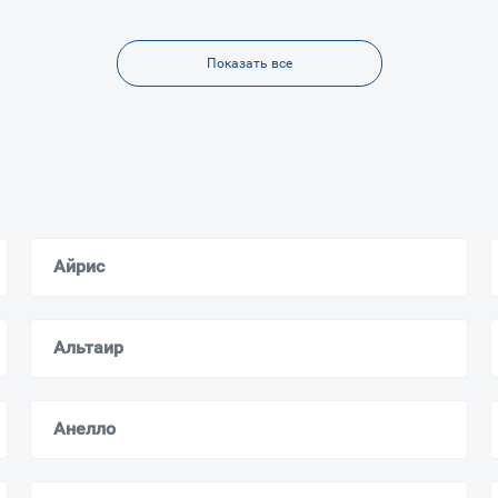
Показать все
Айрис
Альтаир
Анелло
Ваш город
?