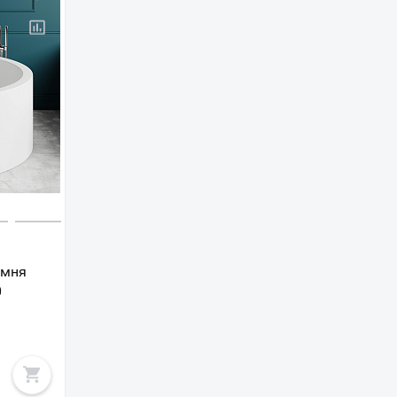
амня
0