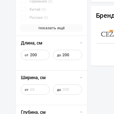
Германия
(0)
Китай
(0)
Брен
Россия
(0)
показать ещё
ЭСТЕТ
Длина, см
от
до
Ширина, см
от
до
Глубина, см