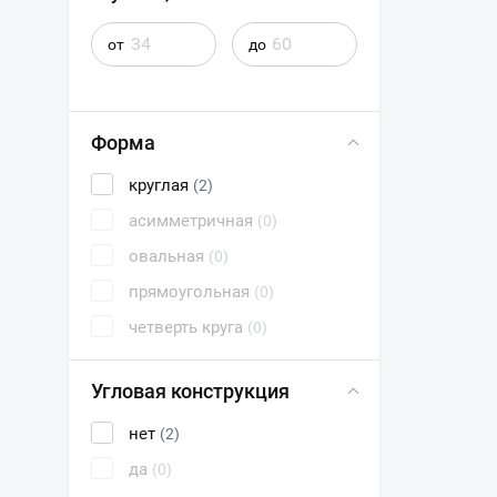
от
до
Форма
круглая
(2)
асимметричная
(0)
овальная
(0)
прямоугольная
(0)
четверть круга
(0)
Угловая конструкция
нет
(2)
да
(0)