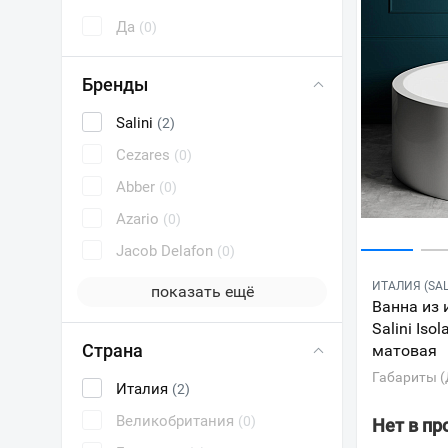
Да
(0)
Бренды
Salini
(2)
Cezares
(0)
Abber
(0)
Azario
(0)
Jacob Delafon
(0)
ИТАЛИЯ (SAL
показать ещё
Ванна из 
Salini Is
Страна
матовая
Габариты (
Италия
(2)
Великобритания
(0)
Нет в п