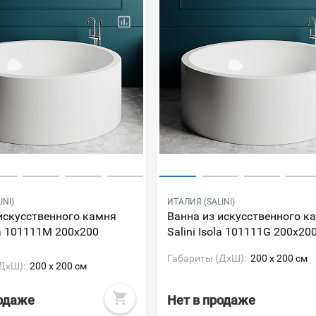
INI)
ИТАЛИЯ (SALINI)
искусственного камня
Ванна из искусственного к
ola 101111M 200х200
Salini Isola 101111G 200х20
Габариты (ДxШ):
200 x 200 см
ДxШ):
200 x 200 см
родаже
Нет в продаже