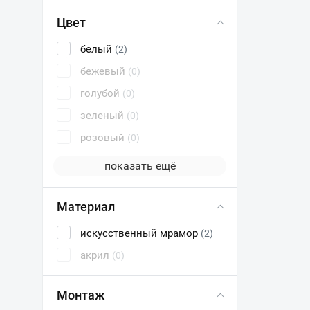
Цвет
белый
(2)
бежевый
(0)
голубой
(0)
зеленый
(0)
розовый
(0)
показать ещё
Материал
искусственный мрамор
(2)
акрил
(0)
Монтаж