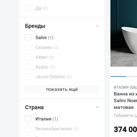
Да
(0)
Бренды
Salini
(1)
Cezares
(0)
Abber
(0)
Azario
(0)
Jacob Delafon
(0)
ИТАЛИЯ (SAL
показать ещё
Ванна из 
Salini No
Страна
матовая
Габариты (
Италия
(1)
374 0
Великобритания
(0)