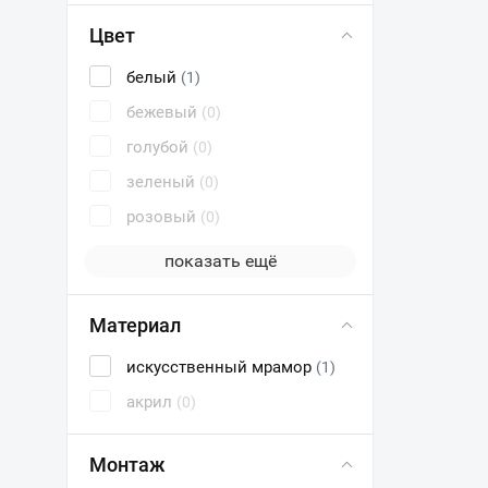
Цвет
белый
(1)
бежевый
(0)
голубой
(0)
зеленый
(0)
розовый
(0)
показать ещё
Материал
искусственный мрамор
(1)
акрил
(0)
Монтаж