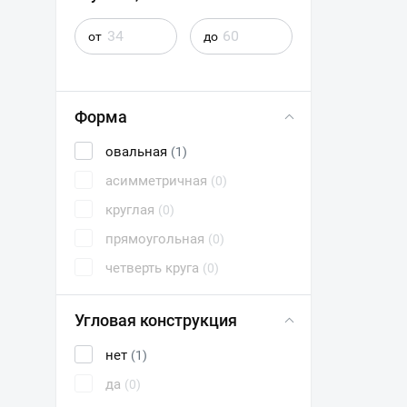
от
до
Форма
овальная
(1)
асимметричная
(0)
круглая
(0)
прямоугольная
(0)
четверть круга
(0)
Угловая конструкция
нет
(1)
да
(0)