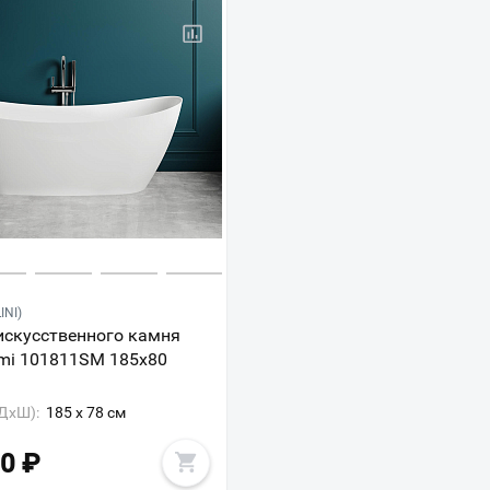
INI)
искусственного камня
emi 101811SM 185х80
ДxШ):
185 x 78 см
00
₽