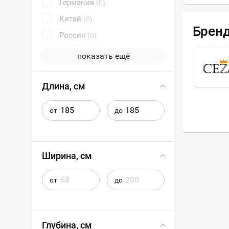
Германия
(0)
Китай
(0)
Брен
Россия
(0)
показать ещё
ЭСТЕТ
Длина, см
от
до
Ширина, см
от
до
Глубина, см