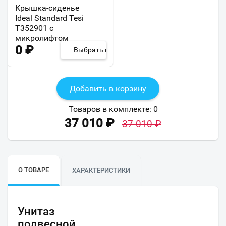
Крышка-сиденье
Ideal Standard Tesi
T352901 с
микролифтом
0
₽
Выбрать из 2
Добавить в корзину
Товаров в комплекте:
0
37 010
₽
37 010
₽
О ТОВАРЕ
ХАРАКТЕРИСТИКИ
Унитаз
подвесной