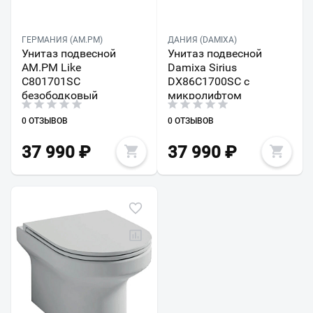
ГЕРМАНИЯ (AM.PM)
ДАНИЯ (DAMIXA)
Унитаз подвесной
Унитаз подвесной
AM.PM Like
Damixa Sirius
C801701SC
DX86C1700SC с
безободковый
микролифтом
0 ОТЗЫВОВ
0 ОТЗЫВОВ
37 990
₽
37 990
₽