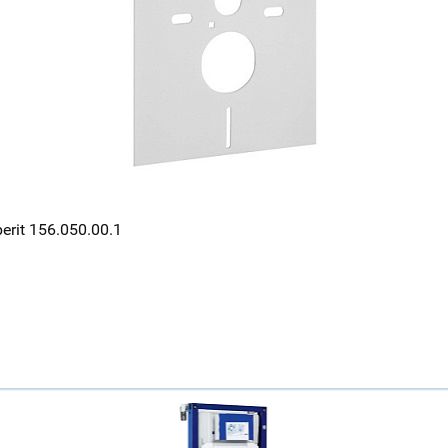
it 156.050.00.1
Ваш город
?