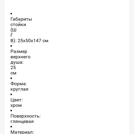
Габариты
стойки
(Ш
Г
В):
25
x
50
x
147
см
Размер
верхнего
душа:
25
см
Форма:
круглая
Цвет:
хром
Поверхность:
глянцевая
Материал: