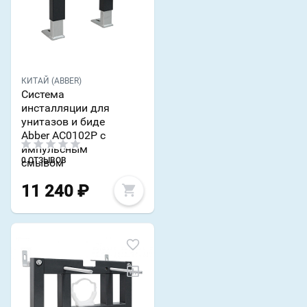
КИТАЙ (ABBER)
Система
инсталляции для
унитазов и биде
Abber AC0102P с
импульсным
0 ОТЗЫВОВ
смывом
11 240
₽