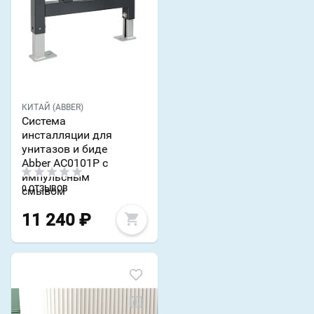
КИТАЙ (ABBER)
Система
инсталляции для
унитазов и биде
Abber AC0101P с
импульсным
0 ОТЗЫВОВ
смывом
11 240
₽