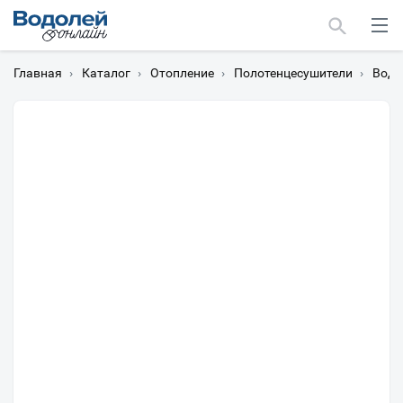
Главная
›
Каталог
›
Отопление
›
Полотенцесушители
›
Водя
Москва
Мурманск