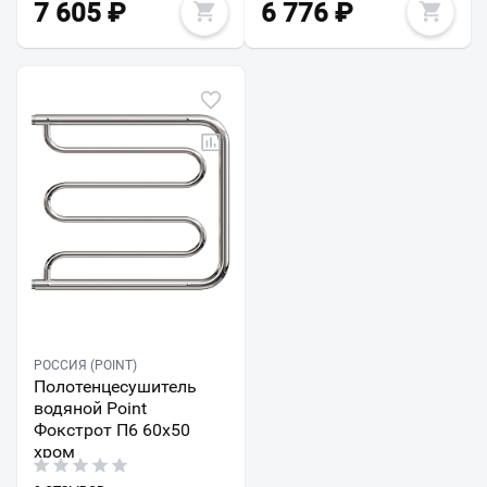
7 605
₽
6 776
₽
РОССИЯ (POINT)
Полотенцесушитель
водяной Point
Фокстрот П6 60х50
хром