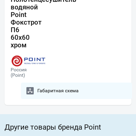
водяной
Point
Фокстрот
П6
60х60
хром
Россия
(Point)
Габаритная схема
Другие товары бренда Point