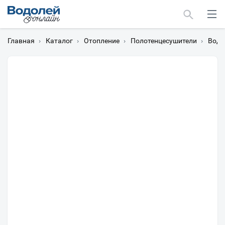
Главная
›
Каталог
›
Отопление
›
Полотенцесушители
›
Водя
Москва
Мурманск