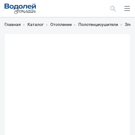
Главная
›
Каталог
›
Отопление
›
Полотенцесушители
›
Элек
Москва
Мурманск