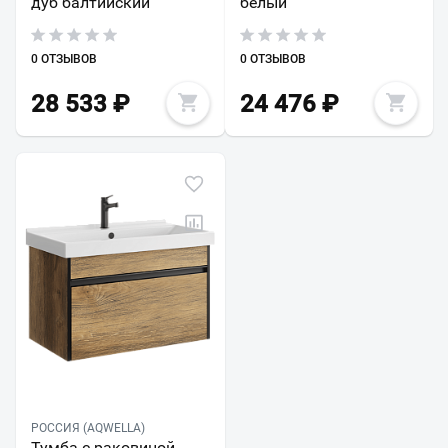
дуб балтийский
белый
0 ОТЗЫВОВ
0 ОТЗЫВОВ
28 533
₽
24 476
₽
РОССИЯ (AQWELLA)
Тумба с раковиной