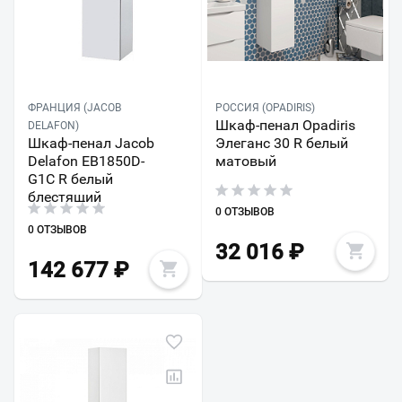
ФРАНЦИЯ (JACOB
РОССИЯ (OPADIRIS)
Шкаф-пенал Opadiris
DELAFON)
Шкаф-пенал Jacob
Элеганс 30 R белый
Delafon EB1850D-
матовый
G1C R белый
блестящий
0 ОТЗЫВОВ
0 ОТЗЫВОВ
32 016
₽
142 677
₽