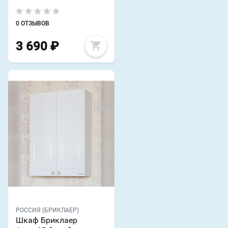
0 ОТЗЫВОВ
3 690
₽
РОССИЯ (БРИКЛАЕР)
Шкаф Бриклаер