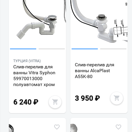
ТУРЦИЯ (VITRA)
Слив-перелив для
Слив-перелив для
ванны AlcaPlast
ванны Vitra Syphon
A55K-80
59970013000
полуавтомат хром
3 950
₽
6 240
₽