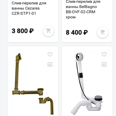
Слив-перелив для
Слив-перелив для
ванны BelBagno
ванны Cezares
BB-OVF-02-CRM
CZR-STP1-01
хром
3 800
₽
8 400
₽