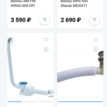
ванны AM.PM
ванны Riho Rav
W90A-000-OFI
Slezak MD0471
3 590
₽
2 690
₽