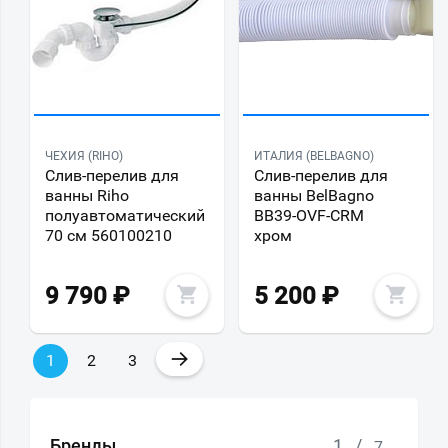
ЧЕХИЯ (RIHO)
ИТАЛИЯ (BELBAGNO)
Слив-перелив для
Слив-перелив для
ванны Riho
ванны BelBagno
полуавтоматический
BB39-OVF-CRM
70 см 560100210
хром
9 790
₽
5 200
₽
→
1
2
3
Бренды
1
/
7