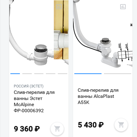
РОССИЯ (ЭСТЕТ)
Слив-перелив для
Слив-перелив для
ванны AlcaPlast
ванны Эстет
A55K
McAlpine
ФР-00006392
5 430
₽
9 360
₽