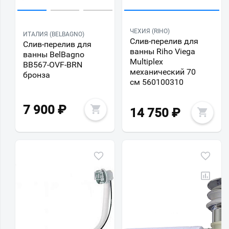
ЧЕХИЯ (RIHO)
ИТАЛИЯ (BELBAGNO)
Слив-перелив для
Слив-перелив для
ванны Riho Viega
ванны BelBagno
Multiplex
BB567-OVF-BRN
механический 70
бронза
см 560100310
7 900
₽
14 750
₽