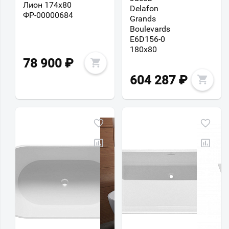
Лион 174x80
Delafon
ФР-00000684
Grands
Boulevards
E6D156-0
180x80
78 900
₽
604 287
₽