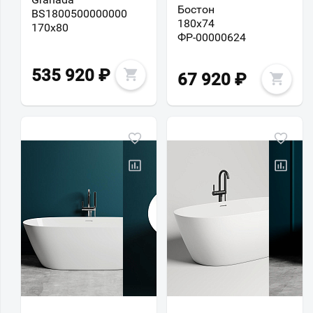
Бостон
BS1800500000000
180x74
170x80
ФР-00000624
535 920
₽
67 920
₽