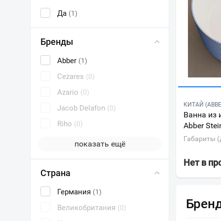
Да
(1)
Бренды
Abber
(1)
Cezares
(0)
Azario
(0)
КИТАЙ (ABBE
Jacob Delafon
(0)
Ванна из 
Riho
(0)
Abber Ste
Габариты (
показать ещё
Нет в п
Страна
Германия
(1)
Брен
Великобритания
(0)