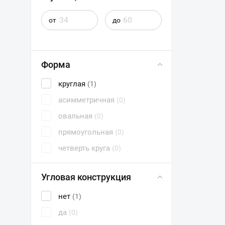
от
до
Форма
круглая
(1)
асимметричная
(0)
овальная
(0)
прямоугольная
(0)
четверть круга
(0)
Угловая конструкция
нет
(1)
да
(0)