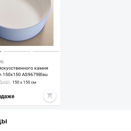
R)
искусственного камня
in 150x150 AS9679Blau
ДxШ):
150 x 150 см
родаже
ды