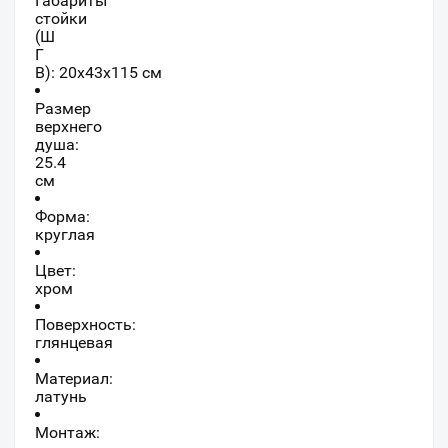
Габариты
стойки
(Ш
Г
В):
20
x
43
x
115
см
Размер
верхнего
душа:
25.4
см
Форма:
круглая
Цвет:
хром
Поверхность:
глянцевая
Материал:
латунь
Монтаж: