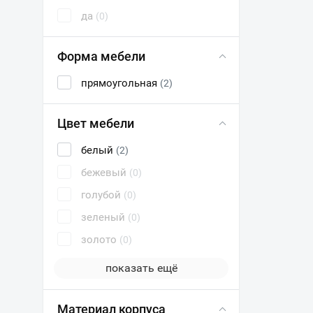
да
(0)
Форма мебели
прямоугольная
(2)
Цвет мебели
белый
(2)
бежевый
(0)
голубой
(0)
зеленый
(0)
золото
(0)
показать ещё
Материал корпуса