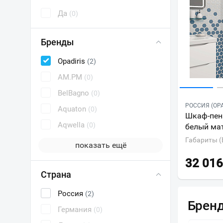
Да
(0)
Бренды
Opadiris
(2)
AM.PM
(0)
BelBagno
(0)
РОССИЯ (OPA
Aquaton
(0)
Шкаф-пена
Aqwella
(0)
белый ма
Габариты (
показать ещё
32 016
Страна
Россия
(2)
Брен
Германия
(0)