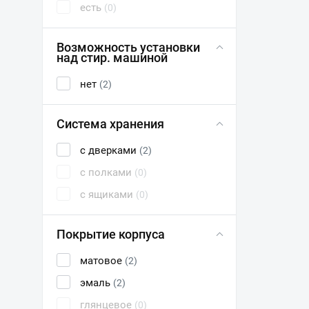
есть
(0)
Возможность установки
над стир. машиной
нет
(2)
Система хранения
с дверками
(2)
с полками
(0)
с ящиками
(0)
Покрытие корпуса
матовое
(2)
эмаль
(2)
глянцевое
(0)