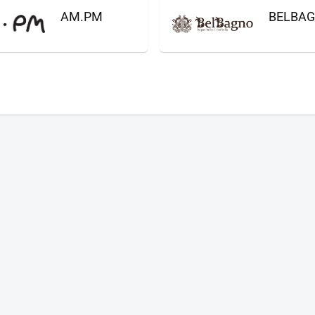
AM.PM
BELBA