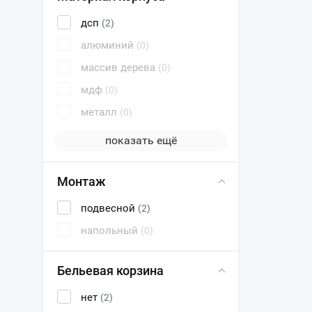
дсп
(2)
алюминий
(0)
массив дерева
(0)
мдф
(0)
металл
(0)
показать ещё
Монтаж
подвесной
(2)
напольный
(0)
Бельевая корзина
нет
(2)