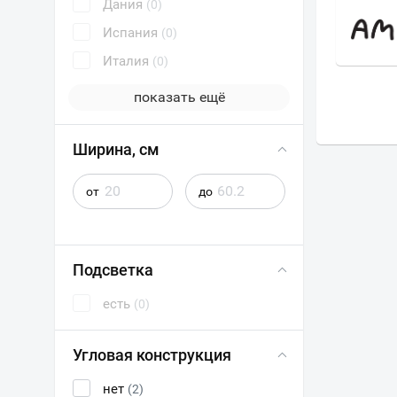
Дания
(0)
А
ЭСТЕТ
Испания
(0)
Италия
(0)
показать ещё
Ширина, см
от
до
Подсветка
есть
(0)
Угловая конструкция
нет
(2)