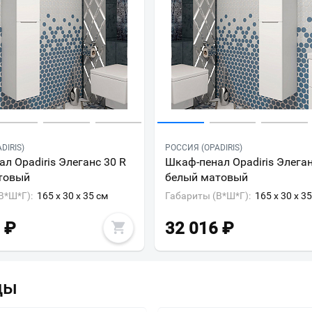
DIRIS)
РОССИЯ (OPADIRIS)
л Opadiris Элеганс 30 R
Шкаф-пенал Opadiris Элеган
товый
белый матовый
В*Ш*Г):
165 x 30 x 35 см
Габариты (В*Ш*Г):
165 x 30 x 3
₽
32 016
₽
ды