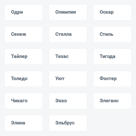
Одри
Олимпия
Оскар
Сенеж
Стелла
Стиль
Тайлер
Техас
Тигода
Толедо
Уют
Фостер
Чикаго
Экко
Элеганс
Элина
Эльбрус