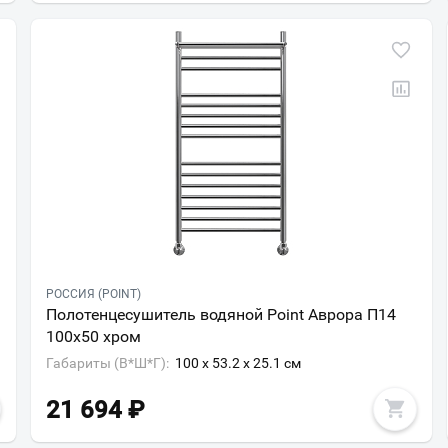
РОССИЯ (POINT)
Полотенцесушитель водяной Point Аврора П14
100х50 хром
Габариты (В*Ш*Г):
100 x 53.2 x 25.1 см
21 694
₽