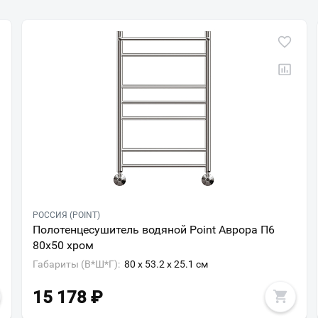
РОССИЯ (POINT)
Полотенцесушитель водяной Point Аврора П6
80х50 хром
Габариты (В*Ш*Г):
80 x 53.2 x 25.1 см
15 178
₽