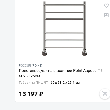
РОССИЯ (POINT)
Полотенцесушитель водяной Point Аврора П5
60х50 хром
Габариты (В*Ш*Г):
60 x 53.2 x 25.1 см
13 197
₽