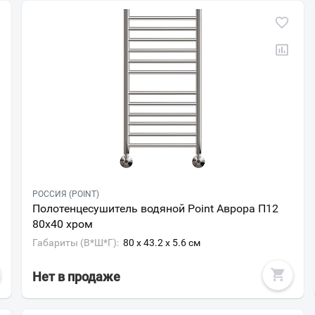
Ваш город
?
РОССИЯ (POINT)
Полотенцесушитель водяной Point Аврора П12
Всё верно
Сменить город
80х40 хром
Москва
Габариты (В*Ш*Г):
80 x 43.2 x 5.6 см
Мурманск
Нет в продаже