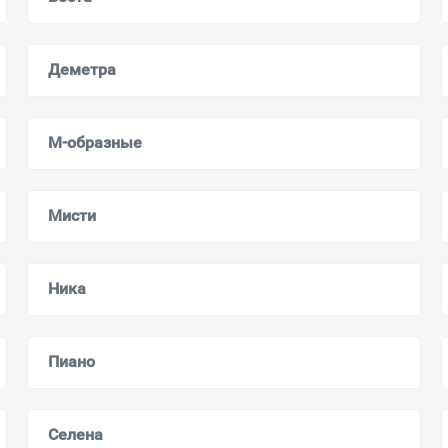
Деметра
М-образные
Мисти
Ника
Пиано
Селена