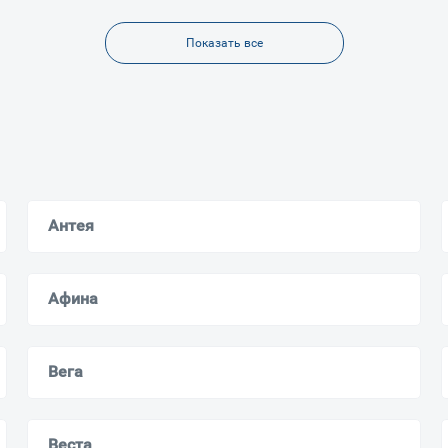
Показать все
Антея
Афина
Вега
Веста