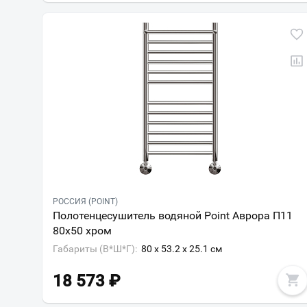
РОССИЯ (POINT)
Полотенцесушитель водяной Point Аврора П11
80х50 хром
Габариты (В*Ш*Г):
80 x 53.2 x 25.1 см
18 573
₽