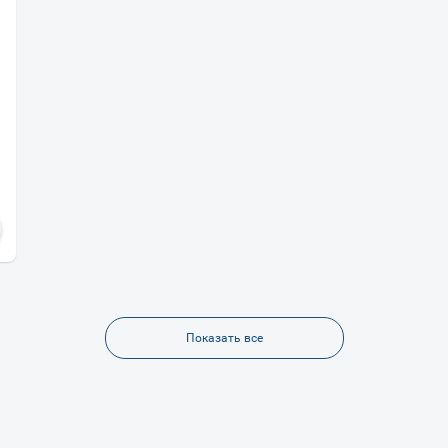
Показать все
Ваш город
?
Всё верно
Сменить город