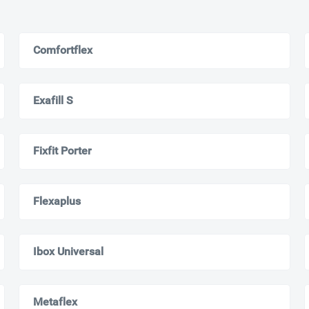
Москва
Мурманск
Comfortflex
Exafill S
Fixfit Porter
Flexaplus
Ibox Universal
Metaflex