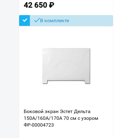
42 650
₽
В комплекте
Боковой экран Эстет Дельта
150А/160А/170А 70 см с узором
ФР-00004723