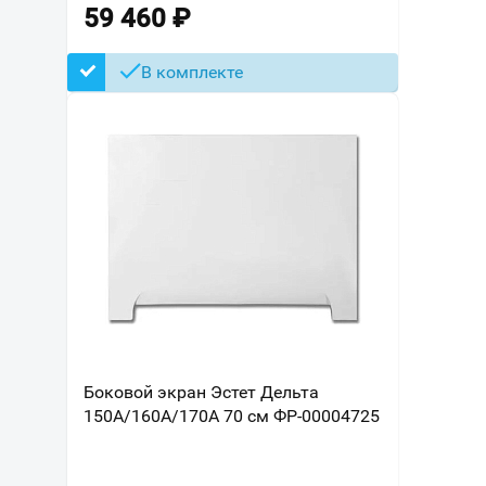
59 460
₽
В комплекте
Боковой экран Эстет Дельта
150А/160А/170А 70 см ФР-00004725