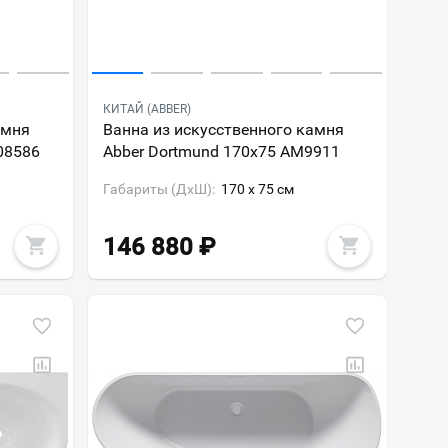
КИТАЙ (ABBER)
амня
Ванна из искусственного камня
08586
Abber Dortmund 170x75 AM9911
Габариты (ДxШ):
170 x 75 см
146 880
₽