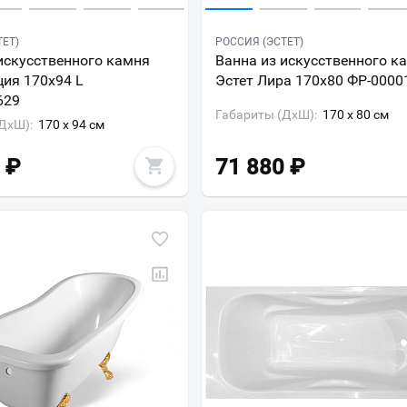
ТЕТ)
РОССИЯ (ЭСТЕТ)
искусственного камня
Ванна из искусственного к
ция 170x94 L
Эстет Лира 170x80 ФР-0000
629
Габариты (ДxШ):
170 x 80 см
ДxШ):
170 x 94 см
₽
71 880
₽