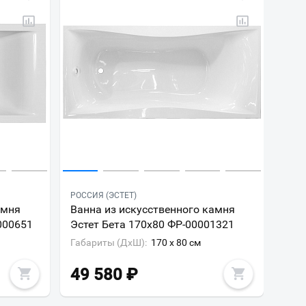
РОССИЯ (ЭСТЕТ)
амня
Ванна из искусственного камня
000651
Эстет Бета 170х80 ФР-00001321
Габариты (ДxШ):
170 x 80 см
49 580
₽