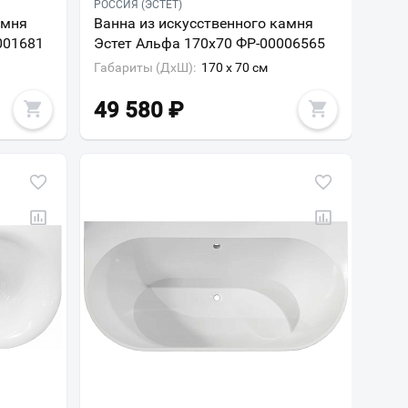
РОССИЯ (ЭСТЕТ)
амня
Ванна из искусственного камня
001681
Эстет Альфа 170x70 ФР-00006565
Габариты (ДxШ):
170 x 70 см
49 580
₽