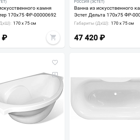
ТЕТ)
РОССИЯ (ЭСТЕТ)
Всё верно
Сменить город
искусственного камня
Ванна из искусственного к
тер 170x75 ФР-00000692
Эстет Дельта 170х75 ФР-00
Москва
ДxШ):
170 x 75 см
Габариты (ДxШ):
170 x 75 см
Мурманск
₽
47 420
₽