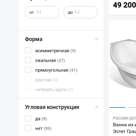
49 200
от
до
Форма
асимметричная
(9)
овальная
(47)
прямоугольная
(41)
круглая
(0)
четверть круга
(0)
Угловая конструкция
да
(8)
РОССИЯ (ЭС
Ванна из 
нет
(89)
Эстет Гра