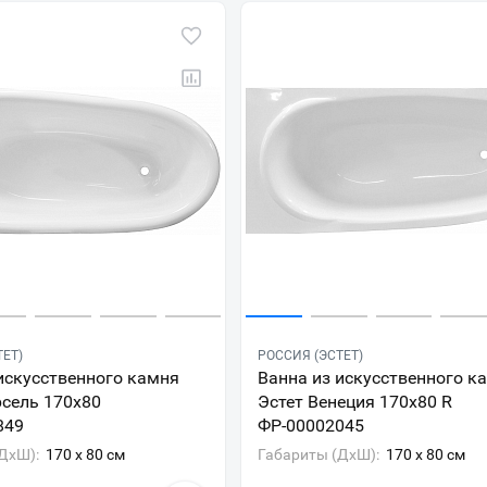
ТЕТ)
РОССИЯ (ЭСТЕТ)
искусственного камня
Ванна из искусственного к
рсель 170x80
Эстет Венеция 170x80 R
849
ФР-00002045
ДxШ):
170 x 80 см
Габариты (ДxШ):
170 x 80 см