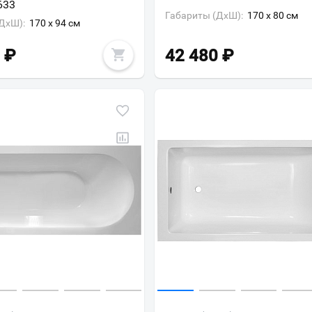
633
Габариты (ДxШ):
170 x 80 см
ДxШ):
170 x 94 см
₽
42 480
₽
Ваш город
?