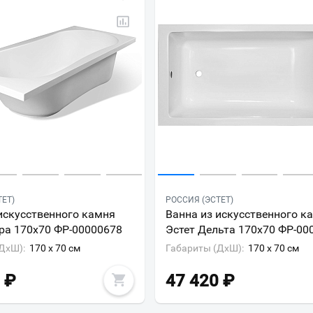
ТЕТ)
РОССИЯ (ЭСТЕТ)
искусственного камня
Ванна из искусственного к
ра 170x70 ФР-00000678
Эстет Дельта 170х70 ФР-00
ДxШ):
170 x 70 см
Габариты (ДxШ):
170 x 70 см
₽
47 420
₽