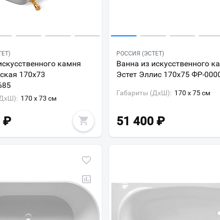
ТЕТ)
РОССИЯ (ЭСТЕТ)
искусственного камня
Ванна из искусственного к
ская 170x73
Эстет Эллис 170x75 ФР-000
685
Габариты (ДxШ):
170 x 75 см
ДxШ):
170 x 73 см
₽
51 400
₽