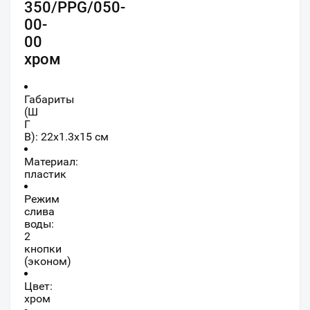
350/PPG/050-
00-
00
хром
Габариты
(Ш
Г
В):
22
x
1.3
x
15
см
Материал:
пластик
Режим
слива
воды:
2
кнопки
(эконом)
Цвет:
хром