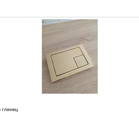
Всё верно
Сменить город
Москва
Мурманск
 глянец